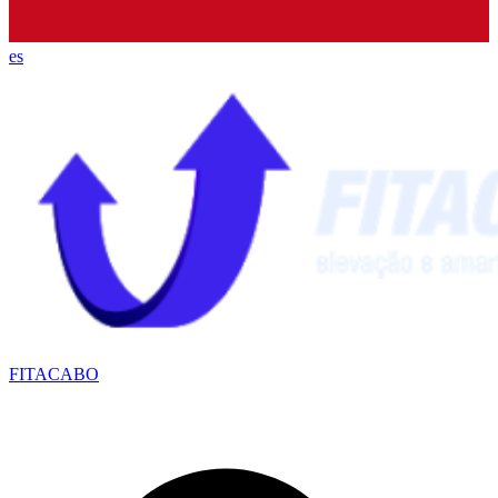
es
FITACABO