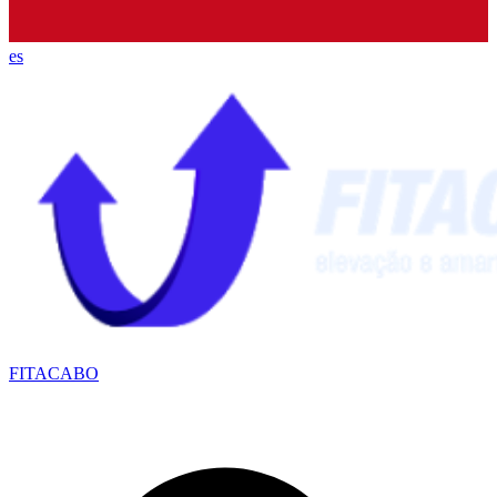
es
FITACABO