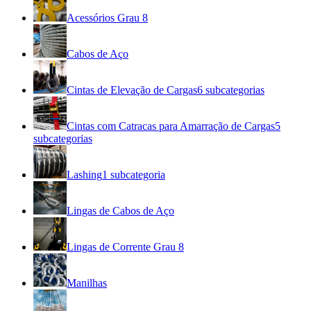
Acessórios Grau 8
Cabos de Aço
Cintas de Elevação de Cargas
6
subcategorias
Cintas com Catracas para Amarração de Cargas
5
subcategorias
Lashing
1
subcategoria
Lingas de Cabos de Aço
Lingas de Corrente Grau 8
Manilhas