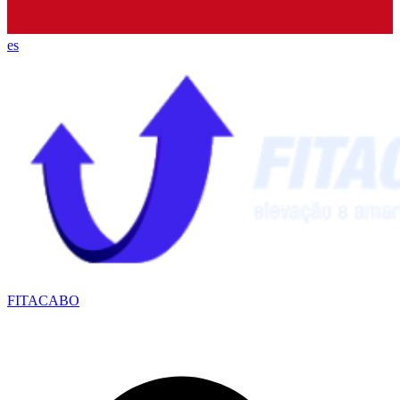
es
FITACABO