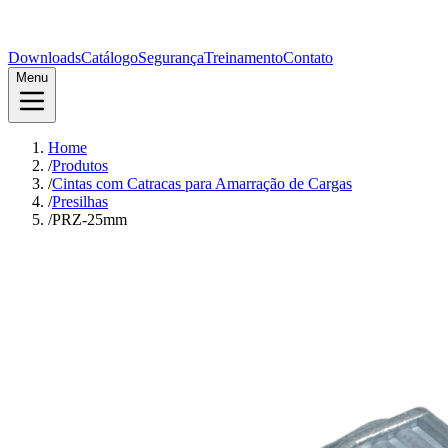
Downloads
Catálogo
Segurança
Treinamento
Contato
Menu
Home
/
Produtos
/
Cintas com Catracas para Amarração de Cargas
/
Presilhas
/
PRZ-25mm