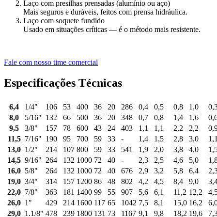
Laço com presilhas prensadas (alumínio ou aço)
Mais seguros e duráveis, feitos com prensa hidráulica.
Laço com soquete fundido
Usado em situações críticas — é o método mais resistente.
Fale com nosso time comercial
Especificações Técnicas
6,4
1/4"
106
53
400
36
20
286
0,4
0,5
0,8
1,0
0,
8,0
5/16"
132
66
500
36
20
348
0,7
0,8
1,4
1,6
0,
9,5
3/8"
157
78
600
43
24
403
1,1
1,1
2,2
2,2
0,
11,5
7/16"
190
95
700
59
33
-
1,4
1,5
2,8
3,0
1,
13,0
1/2"
214
107
800
59
33
541
1,9
2,0
3,8
4,0
1,
14,5
9/16"
264
132
1000
72
40
-
2,3
2,5
4,6
5,0
1,
16,0
5/8"
264
132
1000
72
40
676
2,9
3,2
5,8
6,4
2,
19,0
3/4"
314
157
1200
86
48
802
4,2
4,5
8,4
9,0
3,
22,0
7/8"
363
181
1400
99
55
907
5,6
6,1
11,2
12,2
4,
26,0
1"
429
214
1600
117
65
1042
7,5
8,1
15,0
16,2
6,
29,0
1.1/8"
478
239
1800
131
73
1167
9,1
9,8
18,2
19,6
7,