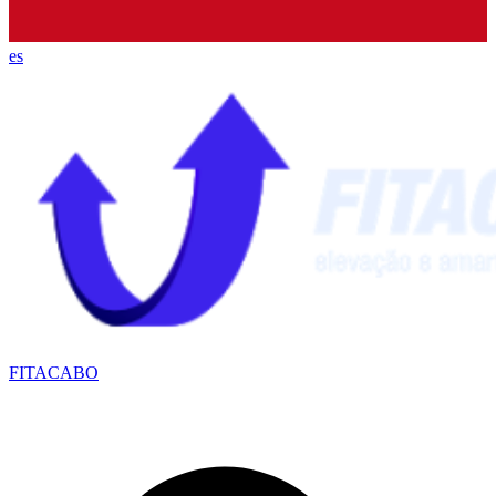
es
FITACABO