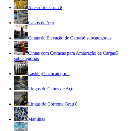
Acessórios Grau 8
Cabos de Aço
Cintas de Elevação de Cargas
6
subcategorias
Cintas com Catracas para Amarração de Cargas
5
subcategorias
Lashing
1
subcategoria
Lingas de Cabos de Aço
Lingas de Corrente Grau 8
Manilhas