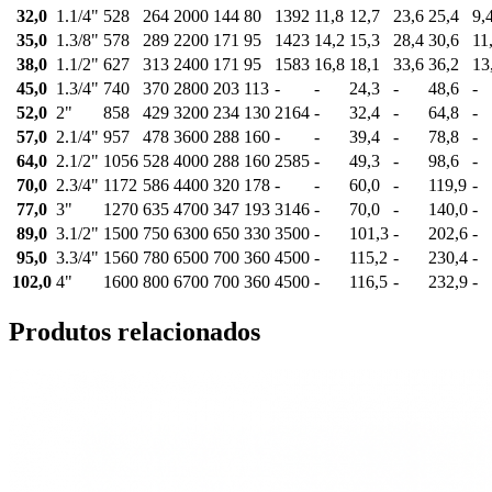
32,0
1.1/4"
528
264
2000
144
80
1392
11,8
12,7
23,6
25,4
9,
35,0
1.3/8"
578
289
2200
171
95
1423
14,2
15,3
28,4
30,6
11
38,0
1.1/2"
627
313
2400
171
95
1583
16,8
18,1
33,6
36,2
13
45,0
1.3/4"
740
370
2800
203
113
-
-
24,3
-
48,6
-
52,0
2"
858
429
3200
234
130
2164
-
32,4
-
64,8
-
57,0
2.1/4"
957
478
3600
288
160
-
-
39,4
-
78,8
-
64,0
2.1/2"
1056
528
4000
288
160
2585
-
49,3
-
98,6
-
70,0
2.3/4"
1172
586
4400
320
178
-
-
60,0
-
119,9
-
77,0
3"
1270
635
4700
347
193
3146
-
70,0
-
140,0
-
89,0
3.1/2"
1500
750
6300
650
330
3500
-
101,3
-
202,6
-
95,0
3.3/4"
1560
780
6500
700
360
4500
-
115,2
-
230,4
-
102,0
4"
1600
800
6700
700
360
4500
-
116,5
-
232,9
-
Produtos relacionados