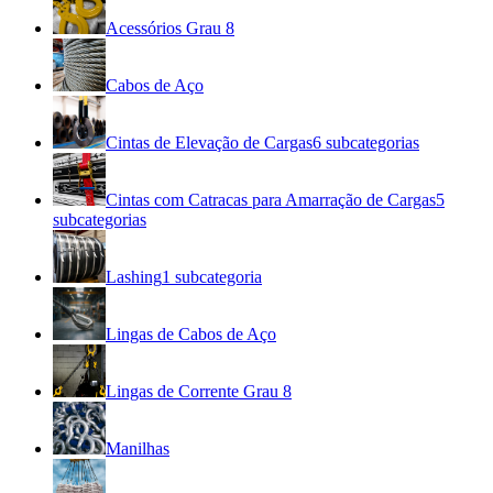
Acessórios Grau 8
Cabos de Aço
Cintas de Elevação de Cargas
6
subcategorias
Cintas com Catracas para Amarração de Cargas
5
subcategorias
Lashing
1
subcategoria
Lingas de Cabos de Aço
Lingas de Corrente Grau 8
Manilhas