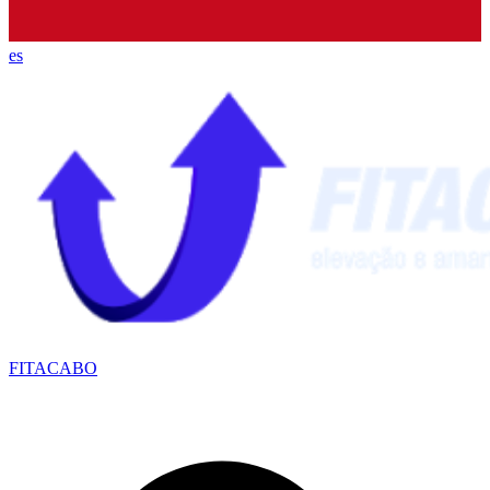
es
FITACABO