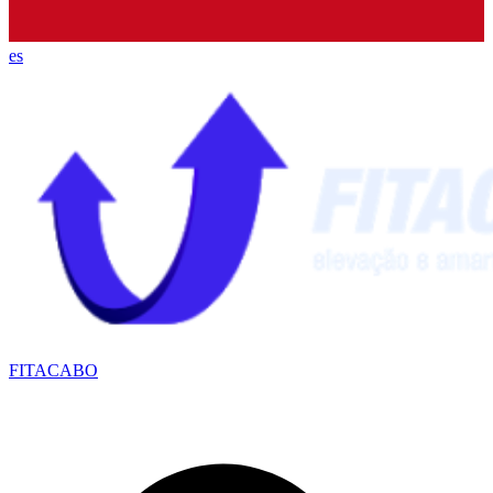
es
FITACABO