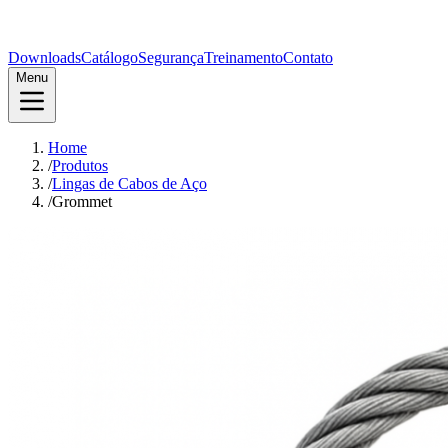
Downloads
Catálogo
Segurança
Treinamento
Contato
Menu
Home
/
Produtos
/
Lingas de Cabos de Aço
/
Grommet