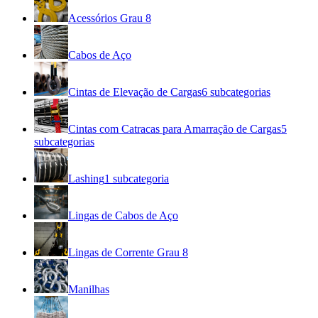
Acessórios Grau 8
Cabos de Aço
Cintas de Elevação de Cargas
6
subcategorias
Cintas com Catracas para Amarração de Cargas
5
subcategorias
Lashing
1
subcategoria
Lingas de Cabos de Aço
Lingas de Corrente Grau 8
Manilhas