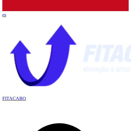
es
FITACABO