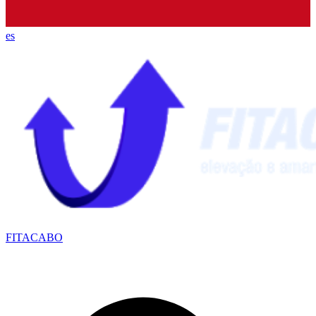
es
FITACABO