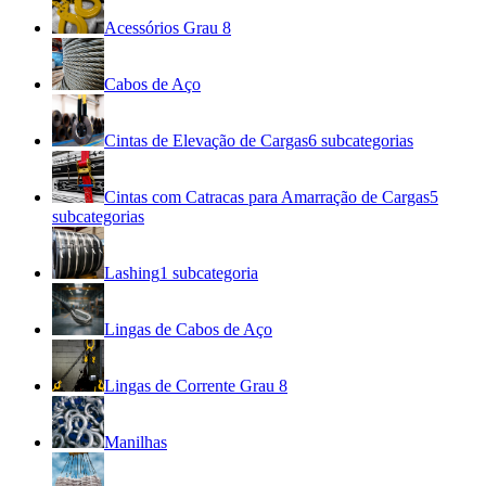
Acessórios Grau 8
Cabos de Aço
Cintas de Elevação de Cargas
6
subcategorias
Cintas com Catracas para Amarração de Cargas
5
subcategorias
Lashing
1
subcategoria
Lingas de Cabos de Aço
Lingas de Corrente Grau 8
Manilhas