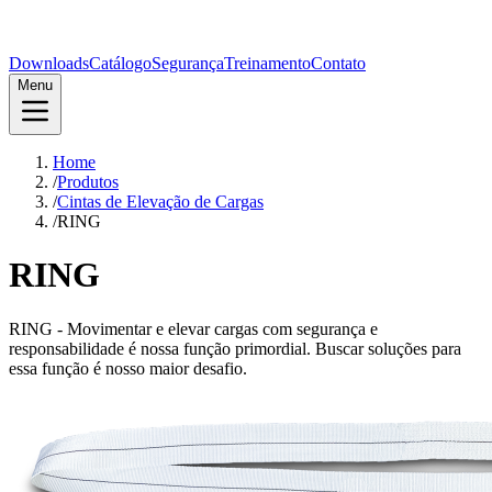
Downloads
Catálogo
Segurança
Treinamento
Contato
Menu
Home
/
Produtos
/
Cintas de Elevação de Cargas
/
RING
RING
RING - Movimentar e elevar cargas com segurança e
responsabilidade é nossa função primordial. Buscar soluções para
essa função é nosso maior desafio.