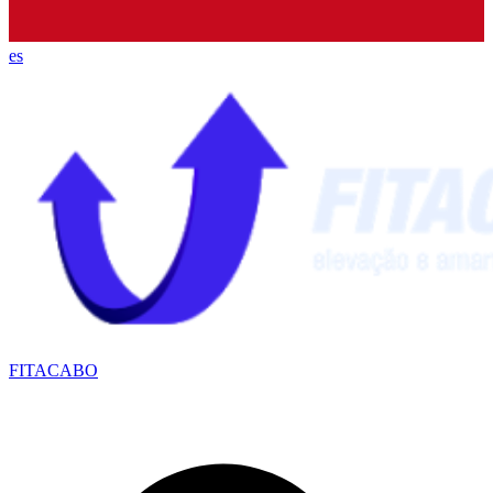
es
FITACABO