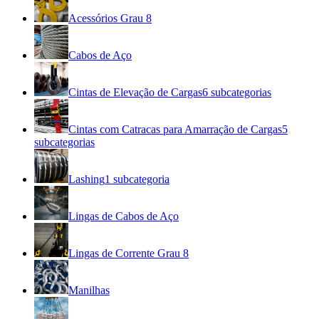
Acessórios Grau 8
Cabos de Aço
Cintas de Elevação de Cargas
6
subcategorias
Cintas com Catracas para Amarração de Cargas
5
subcategorias
Lashing
1
subcategoria
Lingas de Cabos de Aço
Lingas de Corrente Grau 8
Manilhas