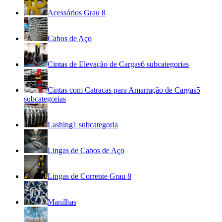
Acessórios Grau 8
Cabos de Aço
Cintas de Elevação de Cargas
6
subcategorias
Cintas com Catracas para Amarração de Cargas
5
subcategorias
Lashing
1
subcategoria
Lingas de Cabos de Aço
Lingas de Corrente Grau 8
Manilhas