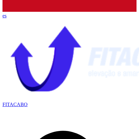
es
FITACABO