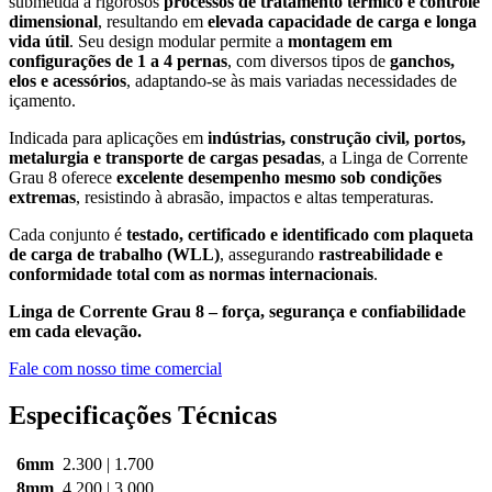
submetida a rigorosos
processos de tratamento térmico e controle
dimensional
, resultando em
elevada capacidade de carga e longa
vida útil
. Seu design modular permite a
montagem em
configurações de 1 a 4 pernas
, com diversos tipos de
ganchos,
elos e acessórios
, adaptando-se às mais variadas necessidades de
içamento.
Indicada para aplicações em
indústrias, construção civil, portos,
metalurgia e transporte de cargas pesadas
, a Linga de Corrente
Grau 8 oferece
excelente desempenho mesmo sob condições
extremas
, resistindo à abrasão, impactos e altas temperaturas.
Cada conjunto é
testado, certificado e identificado com plaqueta
de carga de trabalho (WLL)
, assegurando
rastreabilidade e
conformidade total com as normas internacionais
.
Linga de Corrente Grau 8 – força, segurança e confiabilidade
em cada elevação.
Fale com nosso time comercial
Especificações Técnicas
6mm
2.300 | 1.700
8mm
4.200 | 3.000