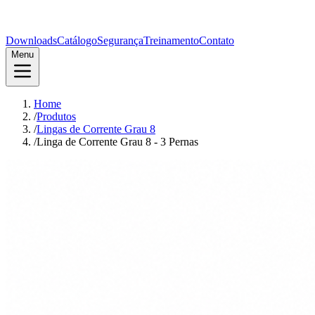
Downloads
Catálogo
Segurança
Treinamento
Contato
Menu
Home
/
Produtos
/
Lingas de Corrente Grau 8
/
Linga de Corrente Grau 8 - 3 Pernas