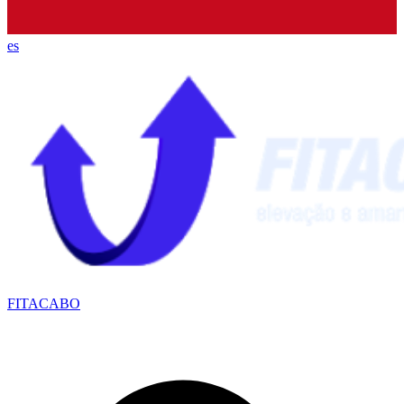
es
FITACABO