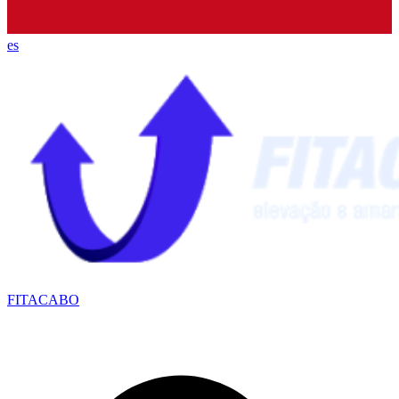
es
FITACABO