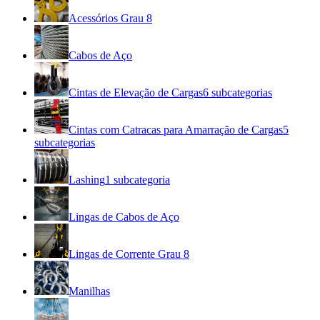
Acessórios Grau 8
Cabos de Aço
Cintas de Elevação de Cargas
6
subcategorias
Cintas com Catracas para Amarração de Cargas
5
subcategorias
Lashing
1
subcategoria
Lingas de Cabos de Aço
Lingas de Corrente Grau 8
Manilhas