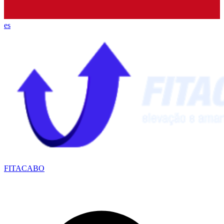
es
FITACABO