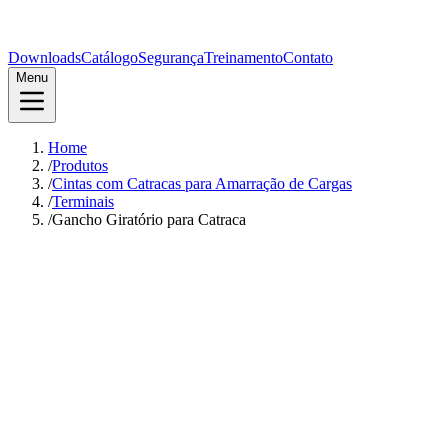
Downloads
Catálogo
Segurança
Treinamento
Contato
Menu
Home
/
Produtos
/
Cintas com Catracas para Amarração de Cargas
/
Terminais
/
Gancho Giratório para Catraca