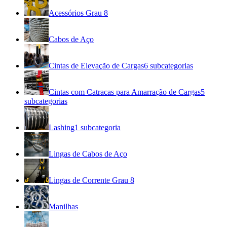
Acessórios Grau 8
Cabos de Aço
Cintas de Elevação de Cargas
6
subcategorias
Cintas com Catracas para Amarração de Cargas
5
subcategorias
Lashing
1
subcategoria
Lingas de Cabos de Aço
Lingas de Corrente Grau 8
Manilhas