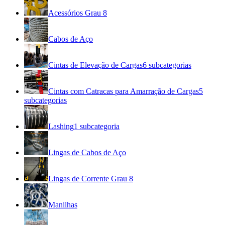
Acessórios Grau 8
Cabos de Aço
Cintas de Elevação de Cargas
6
subcategorias
Cintas com Catracas para Amarração de Cargas
5
subcategorias
Lashing
1
subcategoria
Lingas de Cabos de Aço
Lingas de Corrente Grau 8
Manilhas