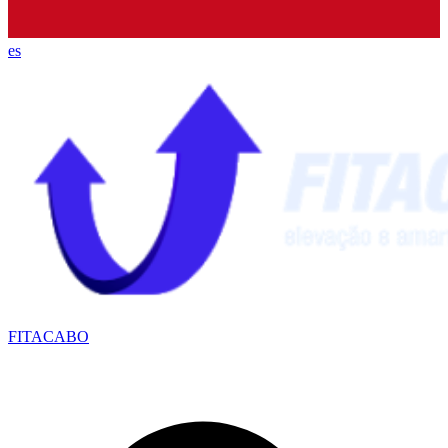
es
FITACABO